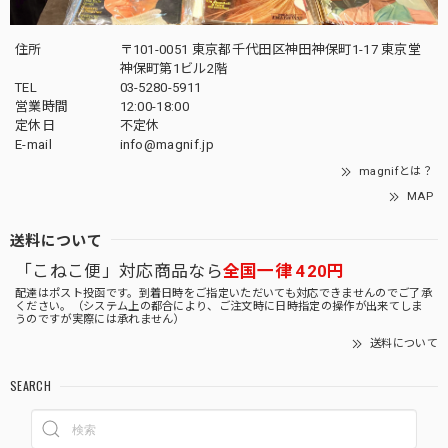
住所
〒101-0051 東京都千代田区神田神保町1-17 東京堂
神保町第1ビル2階
TEL
03-5280-5911
営業時間
12:00-18:00
定休日
不定休
E-mail
info@magnif.jp
magnifとは？
MAP
送料について
「こねこ便」対応商品なら
全国一律 420円
配達はポスト投函です。到着日時をご指定いただいても対応できませんのでご了承
ください。（システム上の都合により、ご注文時に日時指定の操作が出来てしま
うのですが実際には承れません）
送料について
SEARCH