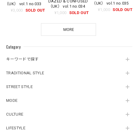
DAZED & CONFUSED
（UK） vol.1 no.035
（UK） vol.1 no.033
（UK） vol.1 no.034
¥1,000
SOLD OUT
¥3,000
SOLD OUT
¥1,000
SOLD OUT
MORE
Category
キーワードで探す
TRADITIONAL STYLE
STREET STYLE
MODE
CULTURE
LIFESTYLE