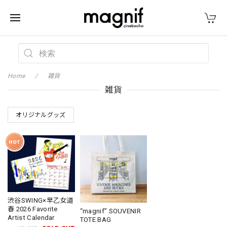
Home
雑貨
雑貨
オリジナルグッズ
渋谷SWING×早乙女道
春 2026 Favorite
“magnif” SOUVENIR
Artist Calendar
TOTE BAG