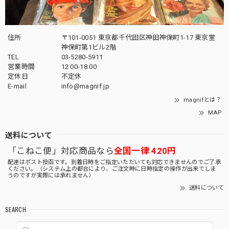
住所
〒101-0051 東京都千代田区神田神保町1-17 東京堂
神保町第1ビル2階
TEL
03-5280-5911
営業時間
12:00-18:00
定休日
不定休
E-mail
info@magnif.jp
magnifとは？
MAP
送料について
「こねこ便」対応商品なら
全国一律 420円
配達はポスト投函です。到着日時をご指定いただいても対応できませんのでご了承
ください。（システム上の都合により、ご注文時に日時指定の操作が出来てしま
うのですが実際には承れません）
送料について
SEARCH