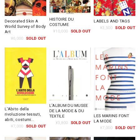
HISTOIRE DU
Decorated Skin A
LABELS AND TAGS
COSTUME
World Survey of Body
¥3,500
SOLD OUT
¥10,000
SOLD OUT
Art
¥6,000
SOLD OUT
L'ALBUM DU MUSEE
L'Abito della
DE LA MODE & DU
rivoluzione tessuti,
LES MARINS FONT
TEXTILE
abiti, costumi
LA MODE
¥3,800
SOLD OUT
nell'Unione Sovietica
¥7,000
SOLD OUT
¥7,000
SOLD OUT
degli anni '20