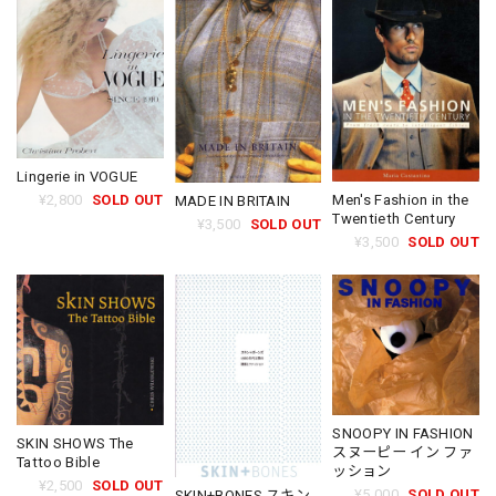
Lingerie in VOGUE
¥2,800
SOLD OUT
Men's Fashion in the
MADE IN BRITAIN
Twentieth Century
¥3,500
SOLD OUT
¥3,500
SOLD OUT
SNOOPY IN FASHION
SKIN SHOWS The
スヌーピー イン ファ
Tattoo Bible
ッション
¥2,500
SOLD OUT
¥5,000
SOLD OUT
SKIN+BONES スキン