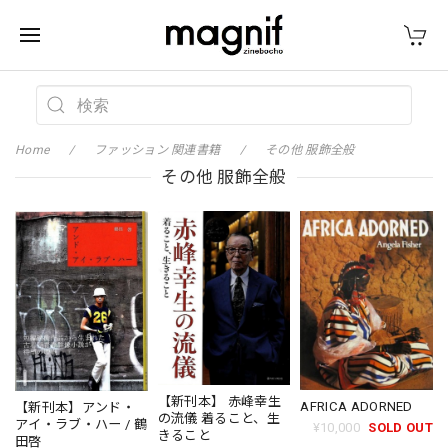
Home
ファッション 関連書籍
その他 服飾全般
その他 服飾全般
【新刊本】 赤峰幸生
AFRICA ADORNED
【新刊本】アンド・
の流儀 着ること、生
アイ・ラブ・ハー / 鶴
¥10,000
SOLD OUT
きること
田啓