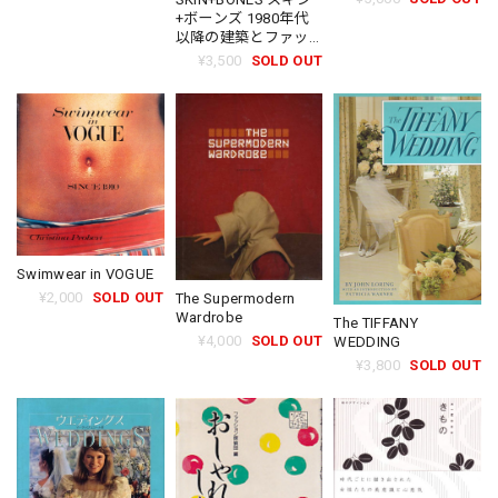
+ボーンズ 1980年代
以降の建築とファッ
ション
¥3,500
SOLD OUT
Swimwear in VOGUE
¥2,000
SOLD OUT
The Supermodern
Wardrobe
The TIFFANY
¥4,000
SOLD OUT
WEDDING
¥3,800
SOLD OUT