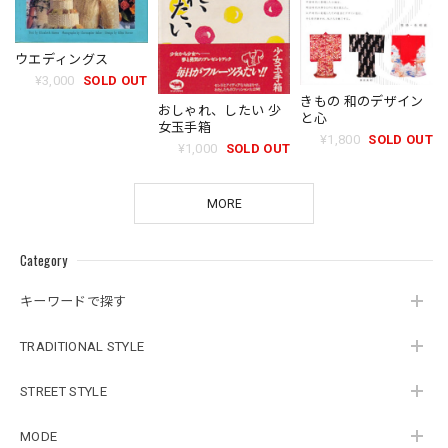
ウエディングス
¥3,000
SOLD OUT
きもの 和のデザイン
おしゃれ、したい 少
と心
女玉手箱
¥1,800
SOLD OUT
¥1,000
SOLD OUT
MORE
Category
キーワードで探す
TRADITIONAL STYLE
STREET STYLE
MODE