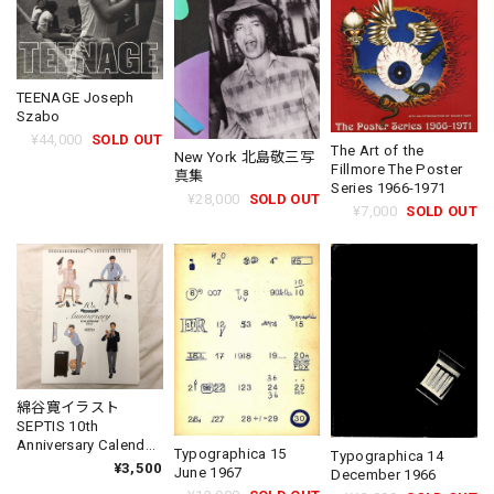
TEENAGE Joseph
Szabo
¥44,000
SOLD OUT
The Art of the
New York 北島敬三写
Fillmore The Poster
真集
Series 1966-1971
¥28,000
SOLD OUT
¥7,000
SOLD OUT
綿谷寛イラスト
SEPTIS 10th
Anniversary Calendar
Typographica 15
Typographica 14
2012
¥3,500
June 1967
December 1966