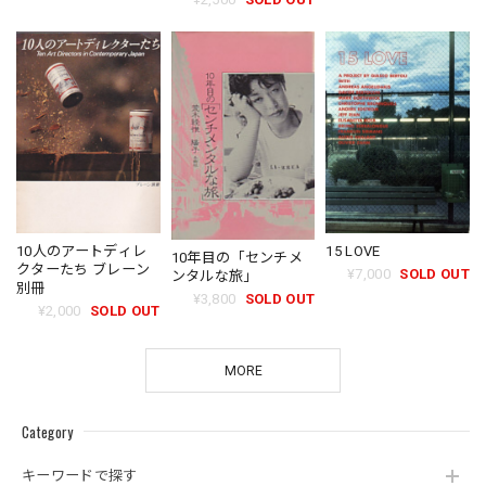
10人のアートディレ
15 LOVE
10年目の「センチメ
クターたち ブレーン
¥7,000
SOLD OUT
ンタルな旅」
別冊
¥3,800
SOLD OUT
¥2,000
SOLD OUT
MORE
Category
キーワードで探す