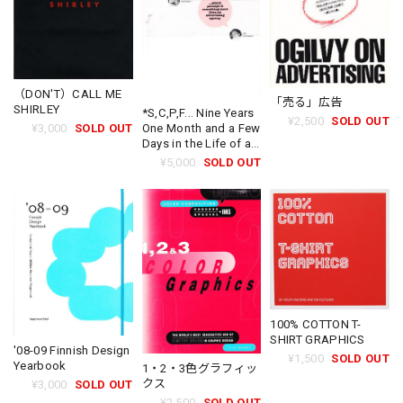
（DON'T）CALL ME
「売る」広告
SHIRLEY
*S,C,P,F... Nine Years
¥2,500
SOLD OUT
¥3,000
SOLD OUT
One Month and a Few
Days in the Life of an
Advertising Agency
¥5,000
SOLD OUT
Called
100% COTTON T-
SHIRT GRAPHICS
'08-09 Finnish Design
¥1,500
SOLD OUT
Yearbook
1・2・3色グラフィッ
クス
¥3,000
SOLD OUT
¥2,500
SOLD OUT