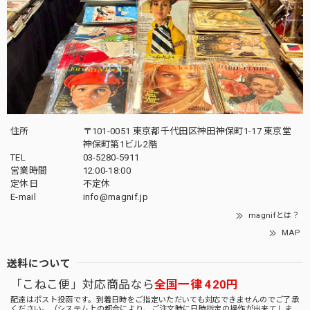
住所
〒101-0051 東京都千代田区神田神保町1-17 東京堂
神保町第1ビル2階
TEL
03-5280-5911
営業時間
12:00-18:00
定休日
不定休
E-mail
info@magnif.jp
magnifとは？
MAP
送料について
「こねこ便」対応商品なら
全国一律 420円
配達はポスト投函です。到着日時をご指定いただいても対応できませんのでご了承
ください。（システム上の都合により、ご注文時に日時指定の操作が出来てしま