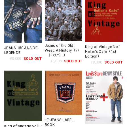
Jeans of the Old
King of Vintage No.1
JEANS 150 ANS DE
West: A History（ハ
Heller's Cafe（1st
LEGENDE
ードカバー）
Edition）
¥5,000
SOLD OUT
¥5,000
SOLD OUT
¥8,000
SOLD OUT
LE JEANS LABEL
BOOK
King of Vintage Vol.3: