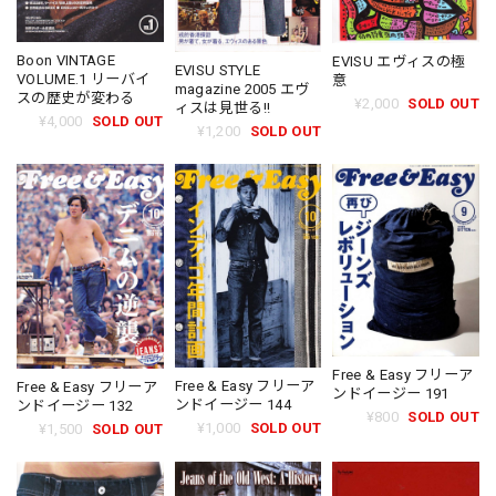
Boon VINTAGE
EVISU エヴィスの極
EVISU STYLE
VOLUME.1 リーバイ
意
magazine 2005 エヴ
スの歴史が変わる
¥2,000
SOLD OUT
ィスは見世る!!
¥4,000
SOLD OUT
¥1,200
SOLD OUT
Free & Easy フリーア
Free & Easy フリーア
Free & Easy フリーア
ンドイージー 191
ンドイージー 144
ンドイージー 132
¥800
SOLD OUT
¥1,000
SOLD OUT
¥1,500
SOLD OUT