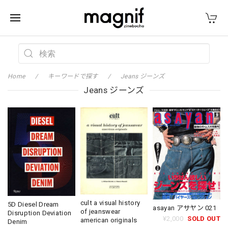
Home
キーワードで探す
Jeans ジーンズ
Jeans ジーンズ
cult a visual history
5D Diesel Dream
asayan アサヤン 021
of jeanswear
Disruption Deviation
¥2,000
SOLD OUT
american originals
Denim