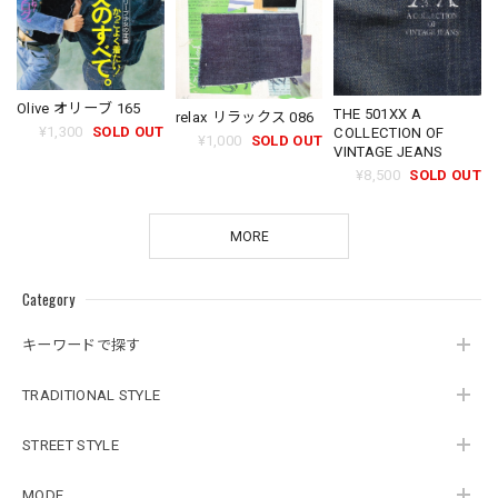
Olive オリーブ 165
THE 501XX A
relax リラックス 086
¥1,300
SOLD OUT
COLLECTION OF
¥1,000
SOLD OUT
VINTAGE JEANS
¥8,500
SOLD OUT
MORE
Category
キーワードで探す
TRADITIONAL STYLE
STREET STYLE
MODE