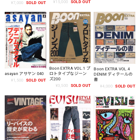
¥15,000
SOLD OUT
¥7,000
SOLD OUT
Boon EXTRA VOL.1 プ
Boon EXTRA VOL.4
asayan アサヤン 040
ロトタイプなジーン
DENIM ディテールの
ズ200
書
¥1,500
SOLD OUT
¥3,500
SOLD OUT
¥4,000
SOLD OUT