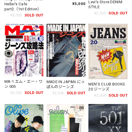
Levi's Store DENIM
¥5,000
Heller's Cafe
STYLE
part2（1st Edition）
¥2,500
SOLD OUT
¥8,000
SOLD OUT
MA-1 エム・エー・ワ
MADE IN JAPAN にっ
MEN'S CLUB BOOKS
ン 005
ぽんのジーンズ
20 ジーンズ
¥2,000
SOLD OUT
¥2,500
SOLD OUT
¥2,000
SOLD OUT