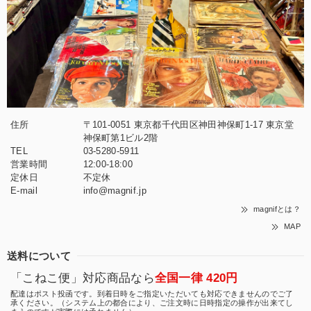
住所
〒101-0051 東京都千代田区神田神保町1-17 東京堂
神保町第1ビル2階
TEL
03-5280-5911
営業時間
12:00-18:00
定休日
不定休
E-mail
info@magnif.jp
magnifとは？
MAP
送料について
「こねこ便」対応商品なら
全国一律 420円
配達はポスト投函です。到着日時をご指定いただいても対応できませんのでご了
承ください。（システム上の都合により、ご注文時に日時指定の操作が出来てし