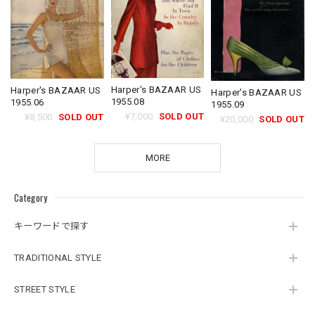
Harper's BAZAAR US
Harper's BAZAAR US
Harper's BAZAAR US
1955.08
1955.06
1955.09
¥7,000
SOLD OUT
¥8,500
SOLD OUT
¥20,000
SOLD OUT
MORE
Category
キーワードで探す
TRADITIONAL STYLE
STREET STYLE