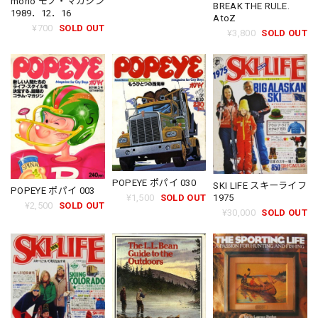
mono モノ・マガジン
BREAK THE RULE.
1989．12．16
AtoZ
¥700
SOLD OUT
¥3,800
SOLD OUT
POPEYE ポパイ 030
SKI LIFE スキーライフ
POPEYE ポパイ 003
1975
¥1,500
SOLD OUT
¥2,500
SOLD OUT
¥30,000
SOLD OUT