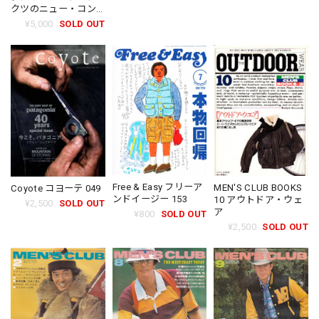
クツのニュー・コン
セプト
¥5,000
SOLD OUT
Free & Easy フリーア
MEN'S CLUB BOOKS
Coyote コヨーテ 049
ンドイージー 153
10 アウトドア・ウェ
¥2,500
SOLD OUT
ア
¥800
SOLD OUT
¥2,500
SOLD OUT