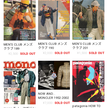
MEN'S CLUB メンズ
MEN'S CLUB メンズ
MEN'S CLUB メンズ
クラブ 190
クラブ 201
クラブ 189
¥2,000
SOLD OUT
¥1,500
SOLD OUT
¥2,500
SOLD OUT
NOW AND...
MONCLER 1952-2002
¥7,000
SOLD OUT
patagonia HOW TO