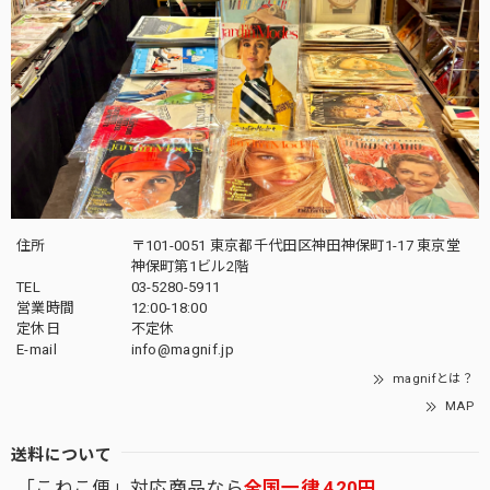
住所
〒101-0051 東京都千代田区神田神保町1-17 東京堂
神保町第1ビル2階
TEL
03-5280-5911
営業時間
12:00-18:00
定休日
不定休
E-mail
info@magnif.jp
magnifとは？
MAP
送料について
「こねこ便」対応商品なら
全国一律 420円