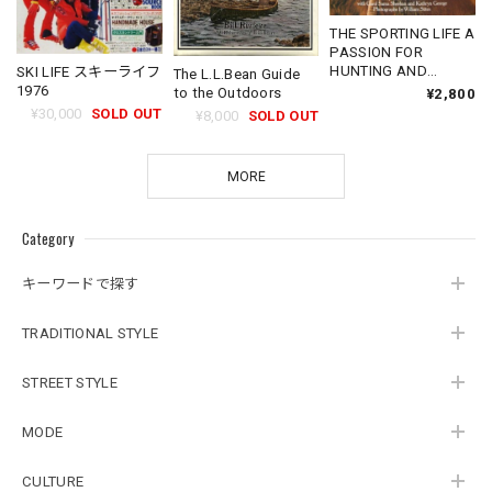
THE SPORTING LIFE A
PASSION FOR
HUNTING AND
SKI LIFE スキーライフ
The L.L.Bean Guide
FISHING
1976
to the Outdoors
¥2,800
¥30,000
SOLD OUT
¥8,000
SOLD OUT
MORE
Category
キーワードで探す
TRADITIONAL STYLE
STREET STYLE
MODE
CULTURE