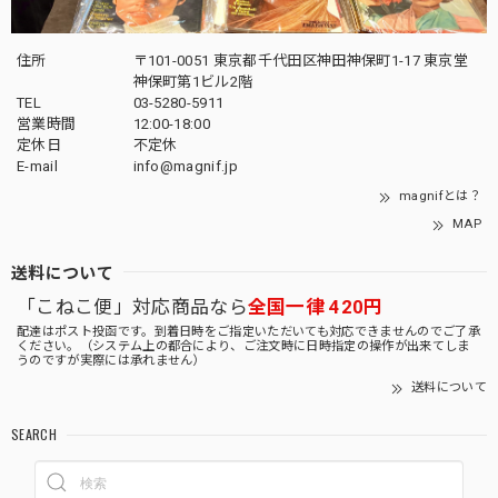
住所
〒101-0051 東京都千代田区神田神保町1-17 東京堂
神保町第1ビル2階
TEL
03-5280-5911
営業時間
12:00-18:00
定休日
不定休
E-mail
info@magnif.jp
magnifとは？
MAP
送料について
「こねこ便」対応商品なら
全国一律 420円
配達はポスト投函です。到着日時をご指定いただいても対応できませんのでご了承
ください。（システム上の都合により、ご注文時に日時指定の操作が出来てしま
うのですが実際には承れません）
送料について
SEARCH