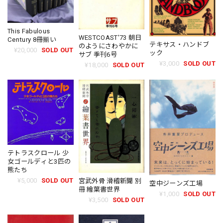
This Fabulous
WESTCOAST'73 朝日
Century 8冊揃い
テキサス・ハンドブ
のようにさわやかに
¥20,000
SOLD OUT
ック
サブ 季刊6号
¥3,000
SOLD OUT
¥18,000
SOLD OUT
テトラスクロール 少
女ゴールディと3匹の
熊たち
¥5,000
SOLD OUT
宮武外骨 滑稽新聞 別
空中ジーンズ工場
冊 繪葉書世界
¥1,000
SOLD OUT
¥3,500
SOLD OUT