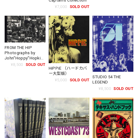
Captain's Collection
¥7,000
SOLD OUT
FROM THE HIP
Photographs by
John“Hoppy”Hopkins
1960-66
¥8,500
SOLD OUT
HiPPiE （ハードカバ
ー大型版）
STUDIO 54 THE
¥5,000
SOLD OUT
LEGEND
¥8,500
SOLD OUT