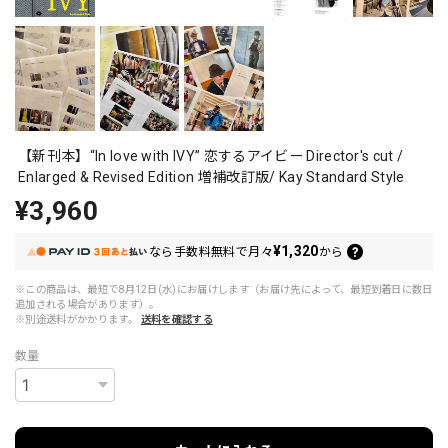
【新刊本】“In love with IVY” 恋するアイビー Director's cut /
Enlarged & Revised Edition 増補改訂版/ Kay Standard Style
¥3,960
¥1,320
なら
手数料無料で
月々
から
※この商品は、最短で8月12日(水)にお届けします（お届け先によって、最短到着日に数日
追加される場合があります）。
※別途送料がかかります。
送料を確認する
数量