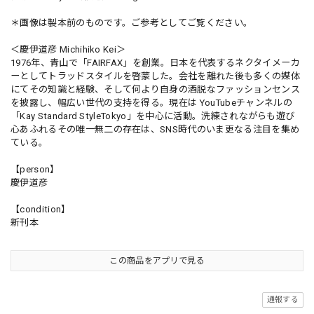
＊画像は製本前のものです。ご参考としてご覧ください。
＜慶伊道彦 Michihiko Kei＞
1976年、青山で「FAIRFAX」を創業。日本を代表するネクタイメーカ
ーとしてトラッドスタイルを啓蒙した。会社を離れた後も多くの媒体
にてその知識と経験、そして何より自身の酒脱なファッションセンス
を披露し、幅広い世代の支持を得る。現在は YouTubeチャンネルの
「Kay Standard StyleTokyo」を中心に活動。洗練されながらも遊び
心あふれるその唯一無二の存在は、SNS時代のいま更なる注目を集め
ている。
【person】
慶伊道彦
【condition】
新刊本
この商品をアプリで見る
通報する