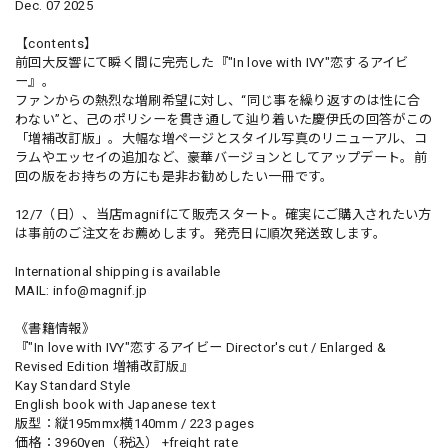
Dec. 07 2025
【contents】
前回大反響にて瞬く間に完売した『"In love with IVY"恋するアイビ
ー』。
ファンからの熱烈な増刷希望に対し、“同じ事を繰り返すのは性に合
わない”と、己のポリシーを貫き通して辿り着いた慶伊氏の回答がこの
「増補改訂版」。大幅な増ページとスタイル写真のリニューアル、コ
ラムやエッセイの追加など、豪華バージョンとしてアップデート。前
回の版をお持ちの方にも是非お勧めしたい一冊です。
12/7（日）、当店magnifにて販売スタート。確実にご購入されたい方
は事前のご注文をお薦めします。発売日に順次発送致します。
International shipping is available
MAIL:
info@magnif.jp
《書籍情報》
『"In love with IVY"恋するアイビー Director's cut / Enlarged &
Revised Edition 増補改訂版』
Kay Standard Style
English book with Japanese text
版型：縦195mmx横140mm / 223 pages
価格：3960yen（税込） +freight rate