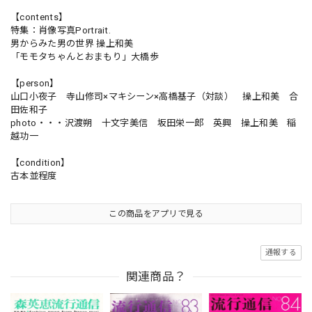
【contents】
特集：肖像写真Portrait.
男からみた男の世界 操上和美
「モモタちゃんとおまもり」大橋歩
【person】
山口小夜子 寺山修司×マキシーン×高橋基子（対談） 操上和美 合
田佐和子
photo・・・沢渡朔 十文字美信 坂田栄一郎 英興 操上和美 稲
越功一
【condition】
古本並程度
この商品をアプリで見る
通報する
関連商品？