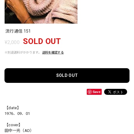
流行通信 151
SOLD OUT
¥2,000
※別途送料がかかります。
送料を確認する
SOLD OUT
Save
【date】
1976．09．01
【cover】
田中一光（AD）