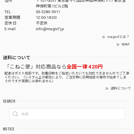
住所
〒101-0051 東京都千代田区神田神保町1-17 東京堂
神保町第1ビル2階
TEL
03-5280-5911
営業時間
12:00-18:00
定休日
不定休
E-mail
info@magnif.jp
magnifとは？
MAP
送料について
「こねこ便」対応商品なら
全国一律 420円
配達はポスト投函です。到着日時をご指定いただいても対応できませんのでご了承
ください。（システム上の都合により、ご注文時に日時指定の操作が出来てしま
うのですが実際には承れません）
送料について
SEARCH
NOTICE