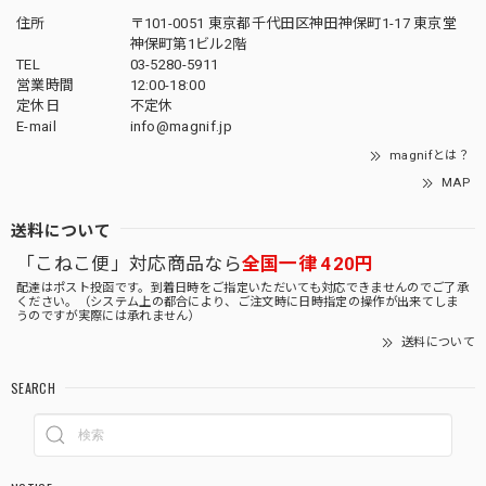
住所
〒101-0051 東京都千代田区神田神保町1-17 東京堂
神保町第1ビル2階
TEL
03-5280-5911
営業時間
12:00-18:00
定休日
不定休
E-mail
info@magnif.jp
magnifとは？
MAP
送料について
「こねこ便」対応商品なら
全国一律 420円
配達はポスト投函です。到着日時をご指定いただいても対応できませんのでご了承
ください。（システム上の都合により、ご注文時に日時指定の操作が出来てしま
うのですが実際には承れません）
送料について
SEARCH