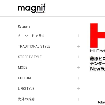
Category
キーワードで探す
TRADITIONAL STYLE
STREET STYLE
MODE
CULTURE
LIFESTYLE
海外の雑誌