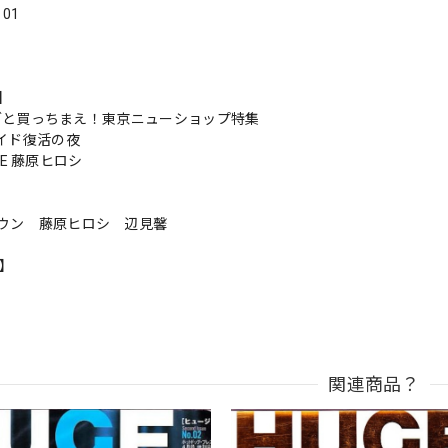
．01
s】
 店ごと買っちまえ！東京ニューショップ特集
ライド復活の夜
LIFE 藤原ヒロシ
ウン 藤原ヒロシ 辺見馨
n】
関連商品？