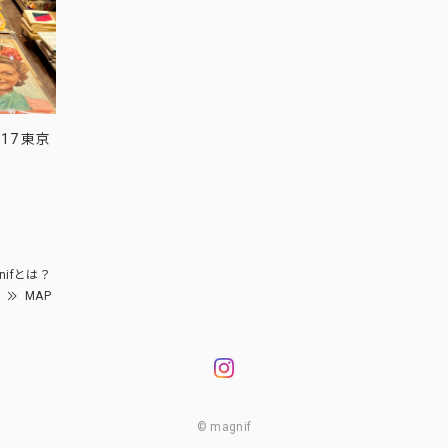
17 東京
nifとは？
MAP
© magnif