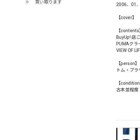
買い取ります
2006．01
【cover】
【content
BuyUp!
PUMAク
VIEW OF 
【person】
トム・ブラ
【conditio
古本並程度