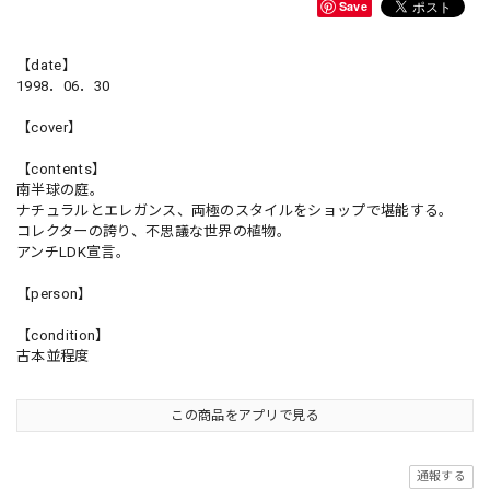
Save
【date】
1998．06．30
【cover】
【contents】
南半球の庭。
ナチュラルとエレガンス、両極のスタイルをショップで堪能する。
コレクターの誇り、不思議な世界の植物。
アンチLDK宣言。
【person】
【condition】
古本並程度
この商品をアプリで見る
通報する