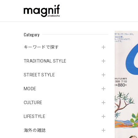
Category
キーワードで探す
TRADITIONAL STYLE
STREET STYLE
MODE
CULTURE
LIFESTYLE
海外の雑誌