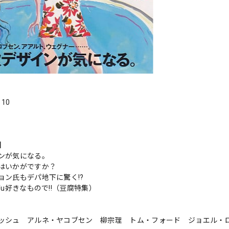
．10
s】
ンが気になる。
はいかがですか？
ョン氏もデパ地下に驚く!?
fu好きなもので!!（豆腐特集）
ッシュ アルネ・ヤコブセン 柳宗理 トム・フォード ジョエル・