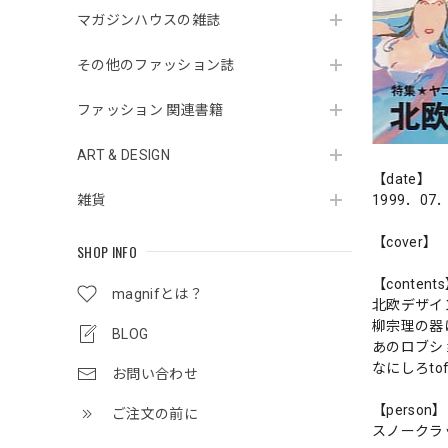
マガジンハウスの雑誌
その他のファッション誌
ファッション 関連書籍
ART & DESIGN
【date】
雑貨
1999．07
【cover】
SHOP INFO
【content
magnifとは？
北欧デザイ
柳宗理の器
BLOG
あのロブシ
なにしろto
お問い合わせ
【person】
ご注文の前に
スノークラ