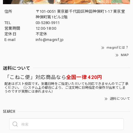
住所
〒101-0051 東京都千代田区神田神保町1-17 東京堂
神保町第1ビル2階
TEL
03-5280-5911
営業時間
12:00-18:00
定休日
不定休
E-mail
info@magnif.jp
magnifとは？
MAP
送料について
「こねこ便」対応商品なら
全国一律 420円
配達はポスト投函です。到着日時をご指定いただいても対応できませんのでご了承
ください。（システム上の都合により、ご注文時に日時指定の操作が出来てしま
うのですが実際には承れません）
送料について
SEARCH