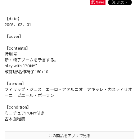
Save
【date】
2003．02．01
【cover】
【contents】
特別号
新・椅子ブームを予言する。
play with “PONY”
改訂版!名作椅子150+10
【person】
フィリップ・ジュス エーロ・アアルニオ アキッレ・カスティリオ
ーニ ピエール・ポーラン
【condition】
ミニチュアPONY付き
古本並程度
この商品をアプリで見る