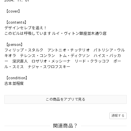
2004．11．01
【cover】
【contents】
デザインセレブを追え！
このビルは呼吸しています ルイ・ヴィトン銀座並木通り店
【person】
フィリップ・スタルク アントニオ・チッテリオ パトリシア・ウル
キオラ テレンス・コンラン トム・ディクソン ハイス・バッカ
ー 深沢直人 ロザリオ・メッシーナ リード・クラッコフ ポー
ル・スミス ナジャ・スワロフスキー
【condition】
古本並程度
この商品をアプリで見る
通報する
関連商品？