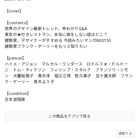
【cover】
【contents】
世界のデザイン最新トレンド、早わかりQ&A
東京の★付きレストラン、本当に損をしない店はどこ？
建築家、デザイナーがすすめる 今読みたいマンガBEST55
建築家フランク・ゲーリーをもっと知りたい
【person】
ハイメ・アジョン マルセル・ワンダース ロドルフォ・ドルドー
ニ トム・ディクソン フィリップ・スタルク フランソワ・シモ
ン 犬養裕美子 青木淳 祖父江慎 乾久美子 五十嵐太郎 フラン
ク・ゲーリー 真木よう子
【condition】
古本並程度
この商品をアプリで見る
通報する