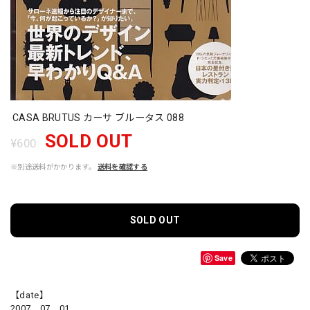
CASA BRUTUS カーサ ブルータス 088
SOLD OUT
¥600
※別途送料がかかります。
送料を確認する
SOLD OUT
Save
【date】
2007．07．01