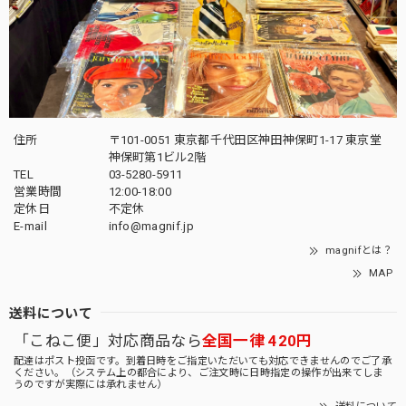
住所
〒101-0051 東京都千代田区神田神保町1-17 東京堂
神保町第1ビル2階
TEL
03-5280-5911
営業時間
12:00-18:00
定休日
不定休
E-mail
info@magnif.jp
magnifとは？
MAP
送料について
「こねこ便」対応商品なら
全国一律 420円
配達はポスト投函です。到着日時をご指定いただいても対応できませんのでご了承
ください。（システム上の都合により、ご注文時に日時指定の操作が出来てしま
うのですが実際には承れません）