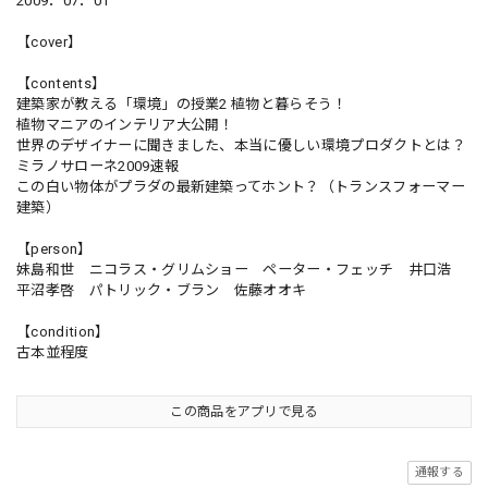
2009．07．01
【cover】
【contents】
建築家が教える「環境」の授業2 植物と暮らそう！
植物マニアのインテリア大公開！
世界のデザイナーに聞きました、本当に優しい環境プロダクトとは？
ミラノサローネ2009速報
この白い物体がプラダの最新建築ってホント？（トランスフォーマー
建築）
【person】
妹島和世 ニコラス・グリムショー ペーター・フェッチ 井口浩
平沼孝啓 パトリック・ブラン 佐藤オオキ
【condition】
古本並程度
この商品をアプリで見る
通報する