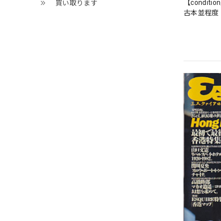
【conditio
買い取ります
古本並程度