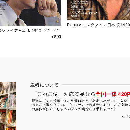
Esquire エスクァイア日本版 199
 エスクァイア日本版 1990．01．01
¥800
送料について
「こねこ便」対応商品なら
全国一律 420
配達はポスト投函です。到着日時をご指定いただいても対応
のでご了承ください。（システム上の都合により、ご注文時
の操作が出来てしまうのですが実際には承れません）
送