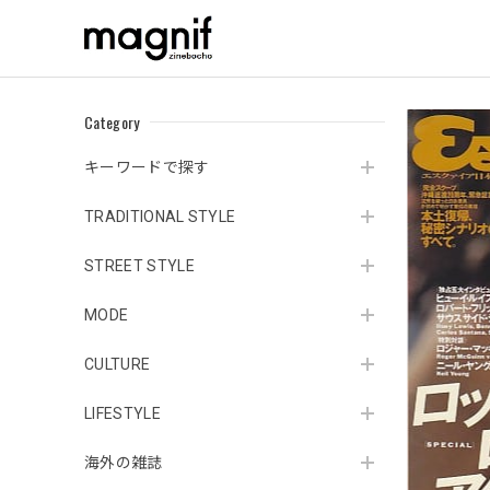
Category
キーワードで探す
TRADITIONAL STYLE
STREET STYLE
MODE
CULTURE
LIFESTYLE
海外の雑誌