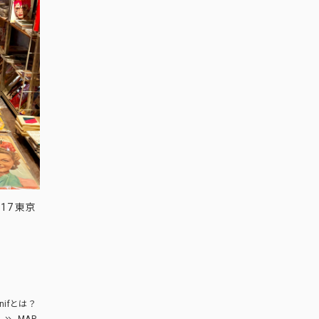
17 東京
nifとは？
MAP