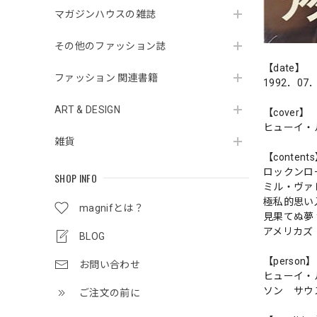
マガジンハウスの雑誌
その他のファッション誌
【date】
ファッション 関連書籍
1992．07
ART & DESIGN
【cover】
ヒューイ・
雑貨
【content
ロックンロ
SHOP INFO
ミル・ヴァ
極私的思い
magnifとは？
見果てぬ夢
アメリカズ
BLOG
【person】
お問い合わせ
ヒューイ・
ソン サウ
ご注文の前に