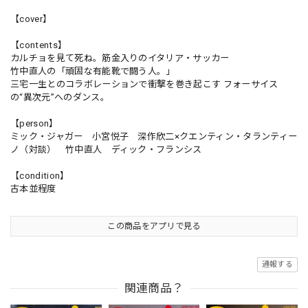
【cover】
【contents】
カルチョを見て死ね。筋金入りのイタリア・サッカー
竹中直人の「頑固な有能靴で闘う人。」
三宅一生とのコラボレーションで衝撃を巻き起こす フォーサイス
の“異次元”へのダンス。
【person】
ミック・ジャガー 小宮悦子 深作欣二×クエンティン・タランティー
ノ（対談） 竹中直人 ディック・フランシス
【condition】
古本並程度
この商品をアプリで見る
通報する
関連商品？