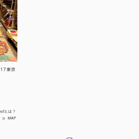
17 東京
nifとは？
MAP