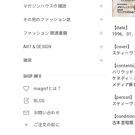
マガジンハウスの雑誌
その他のファッション誌
【date】
ファッション 関連書籍
1996．01
ART & DESIGN
【cover】
スティーヴ
雑貨
【content
ハリウッド
SHOP INFO
ケネディ・
メディア新
magnifとは？
【person】
BLOG
スティーヴ
お問い合わせ
【conditio
古本並程度
ご注文の前に