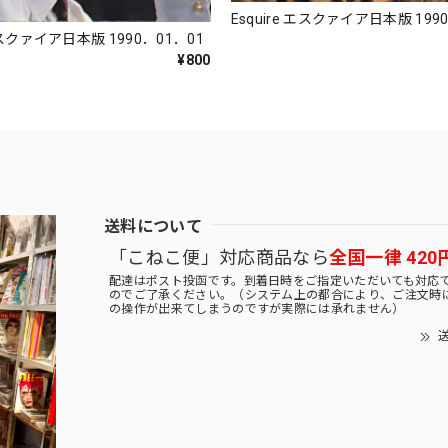
Esquire エスクァイア日本版 199
 エスクァイア日本版 1990．01．01
¥800
送料について
「こねこ便」対応商品なら
全国一律 420
配達はポスト投函です。到着日時をご指定いただいても対応
のでご了承ください。（システム上の都合により、ご注文時
の操作が出来てしまうのですが実際には承れません）
送