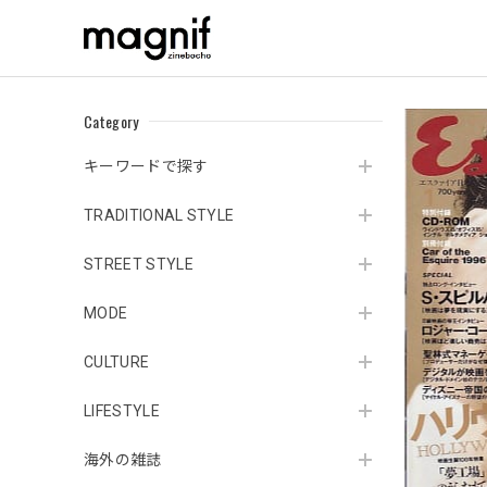
Category
キーワードで探す
TRADITIONAL STYLE
STREET STYLE
MODE
CULTURE
LIFESTYLE
海外の雑誌