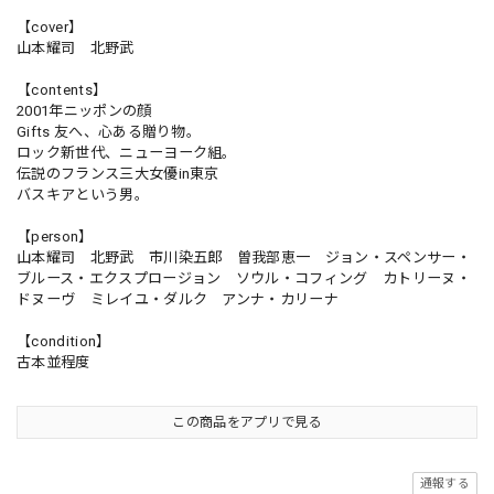
【cover】
山本耀司 北野武
【contents】
2001年ニッポンの顔
Gifts 友へ、心ある贈り物。
ロック新世代、ニューヨーク組。
伝説のフランス三大女優in東京
バスキアという男。
【person】
山本耀司 北野武 市川染五郎 曽我部恵一 ジョン・スペンサー・
ブルース・エクスプロージョン ソウル・コフィング カトリーヌ・
ドヌーヴ ミレイユ・ダルク アンナ・カリーナ
【condition】
古本並程度
この商品をアプリで見る
通報する