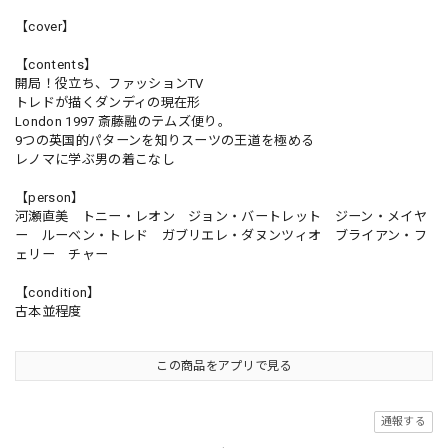
【cover】
【contents】
開局！役立ち、ファッションTV
トレドが描くダンディの現在形
London 1997 斎藤融のテムズ便り。
9つの英国的パターンを知りスーツの王道を極める
レノマに学ぶ男の着こなし
【person】
河瀬直美 トニー・レオン ジョン・バートレット ジーン・メイヤ
ー ルーベン・トレド ガブリエレ・ダヌンツィオ ブライアン・フ
ェリー チャー
【condition】
古本並程度
この商品をアプリで見る
通報する