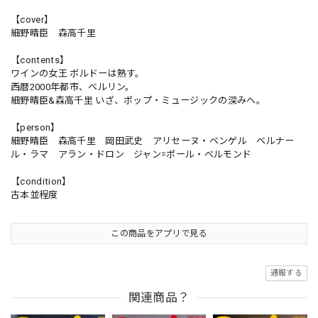
【cover】
細野晴臣 森高千里
【contents】
ワインの女王 ボルドーは熟す。
西暦2000年都市、ベルリン。
細野晴臣&森高千里 いざ、ポップ・ミュージックの深みへ。
【person】
細野晴臣 森高千里 岡田武史 アリセーヌ・ベンゲル ベルナー
ル・ラマ アラン・ドロン ジャン=ポール・ベルモンド
【condition】
古本並程度
この商品をアプリで見る
通報する
関連商品？