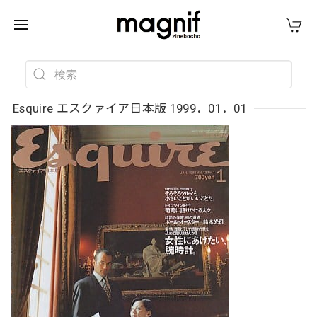
Esquire エスクァイア日本版 1999．01．01