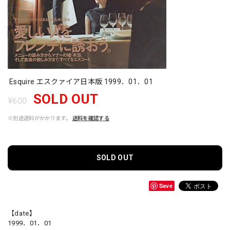
Esquire エスクァイア日本版 1999．01．01
SOLD OUT
¥600
※別途送料がかかります。
送料を確認する
SOLD OUT
Save
【date】
1999．01．01