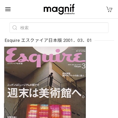
Esquire エスクァイア日本版 2001．03．01