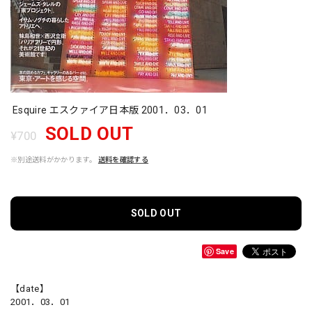
Esquire エスクァイア日本版 2001．03．01
SOLD OUT
¥700
※別途送料がかかります。
送料を確認する
SOLD OUT
Save
【date】
2001．03．01