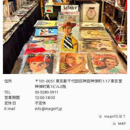
住所
〒101-0051 東京都千代田区神田神保町1-17 東京堂
神保町第1ビル2階
TEL
03-5280-5911
営業時間
12:00-18:00
定休日
不定休
E-mail
info@magnif.jp
magnifとは？
MAP