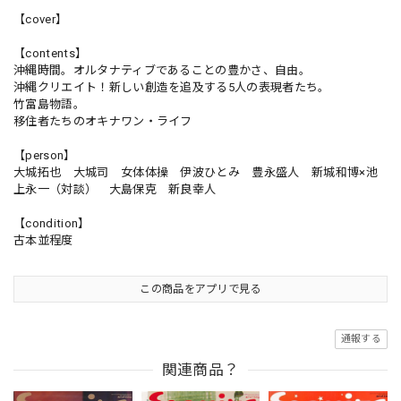
【cover】
【contents】
沖縄時間。オルタナティブであることの豊かさ、自由。
沖縄クリエイト！新しい創造を追及する5人の表現者たち。
竹富島物語。
移住者たちのオキナワン・ライフ
【person】
大城拓也 大城司 女体体操 伊波ひとみ 豊永盛人 新城和博×池
上永一（対談） 大島保克 新良幸人
【condition】
古本並程度
この商品をアプリで見る
通報する
関連商品？