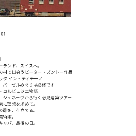
．01
s】
ーランド、スイスへ。
の村で出会うピーター・ズントー作品
ッタ イン・ティチーノ
、バーゼルめぐりは必修です
・コルビュジエ物語。
、ジュネーヴから行く必見建築ツアー
宅に理想を求めて。
の靴を、仕立てる。
美術館。
キャパ、最後の日。