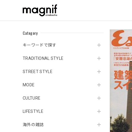
Category
キーワードで探す
TRADITIONAL STYLE
STREET STYLE
MODE
CULTURE
LIFESTYLE
海外の雑誌