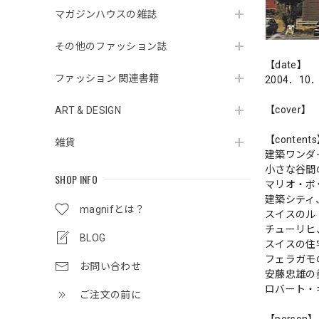
マガジンハウスの雑誌
その他のファッション誌
【date】
ファッション 関連書籍
2004．10
【cover】
ART & DESIGN
【content
雑貨
建築ワンダ
小さな谷間
SHOP INFO
マリオ・ボ
建築シティ
magnifとは？
スイスのル
チューリヒ
BLOG
スイスの住
フェラガモ
お問い合わせ
安藤忠雄の
ロバート・
ご注文の前に