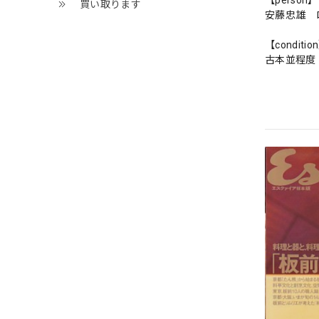
【person】
買い取ります
安藤忠雄 
【conditio
古本並程度