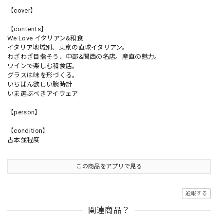
【cover】
【contents】
We Love イタリアン&和食
イタリア地域別、東京の直球イタリアン。
わざわざ目指そう、中部&関西の名店。産直の魅力。
ワインで楽しむ和食店。
グラスは味を形づくる。
いちばん欲しい腕時計
いま選ぶべきアイウェア
【person】
【condition】
古本並程度
この商品をアプリで見る
通報する
関連商品？