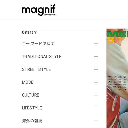
Category
キーワードで探す
TRADITIONAL STYLE
STREET STYLE
MODE
CULTURE
LIFESTYLE
海外の雑誌