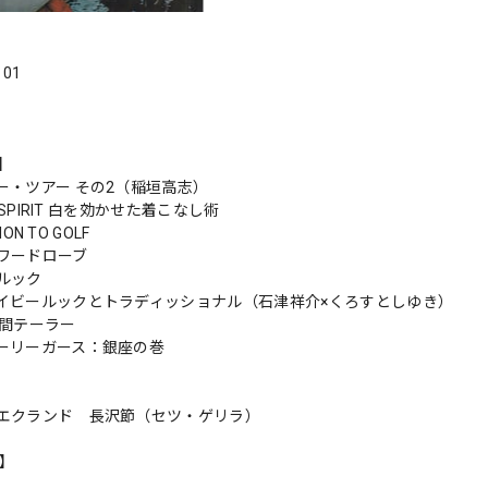
．01
s】
ー・ツアー その2（稲垣高志）
D SPIRIT 白を効かせた着こなし術
ION TO GOLF
ワードローブ
ルック
イビールックとトラディッショナル（石津祥介×くろすとしゆき）
時間テーラー
ーリーガース：銀座の巻
エクランド 長沢節（セツ・ゲリラ）
n】