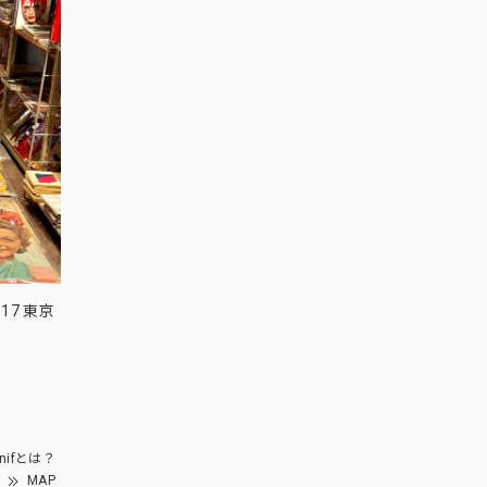
17 東京
nifとは？
MAP