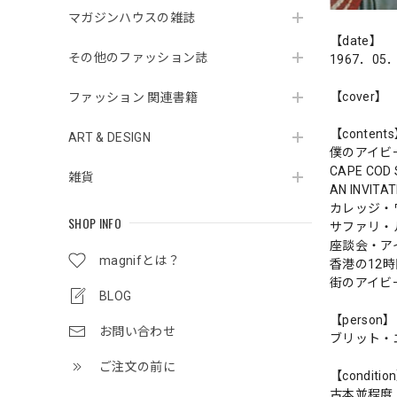
マガジンハウスの雑誌
【date】
その他のファッション誌
1967．05
【cover】
ファッション 関連書籍
【content
ART & DESIGN
僕のアイビ
CAPE CO
雑貨
AN INVITAT
カレッジ・
SHOP INFO
サファリ・
座談会・ア
magnifとは？
香港の12
街のアイビ
BLOG
【person】
お問い合わせ
ブリット・
ご注文の前に
【conditio
古本並程度