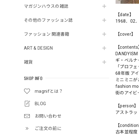
マガジンハウスの雑誌
【date】
その他のファッション誌
1968．02
ファッション 関連書籍
【cover】
【content
ART & DESIGN
DANDYISM 
ギ・ベルナ
雑貨
「プロフェ
68年版 ア
SHOP INFO
ミニミニが
fashion m
magnifとは？
街のアイビ
BLOG
【person】
アストラッ
お問い合わせ
【conditio
ご注文の前に
古本並程度