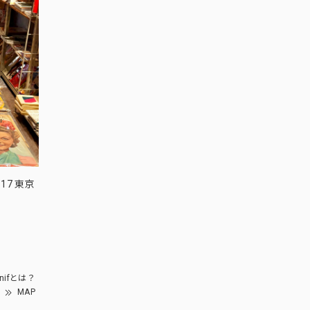
17 東京
nifとは？
MAP