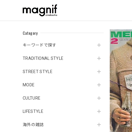
Category
キーワードで探す
TRADITIONAL STYLE
STREET STYLE
MODE
CULTURE
LIFESTYLE
海外の雑誌