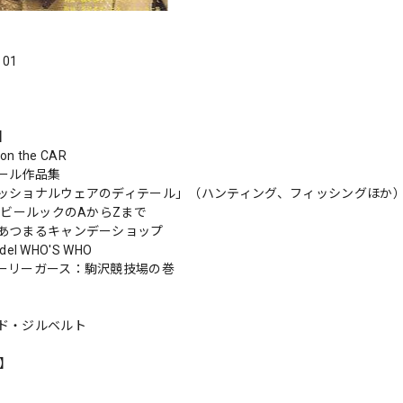
．01
s】
on the CAR
ール作品集
ッショナルウェアのディテール」（ハンティング、フィッシングほか
イビールックのAからZまで
あつまるキャンデーショップ
odel WHO'S WHO
ーリーガース：駒沢競技場の巻
ド・ジルベルト
n】