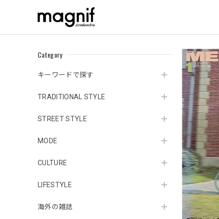
Category
キーワードで探す
TRADITIONAL STYLE
STREET STYLE
MODE
CULTURE
LIFESTYLE
海外の雑誌