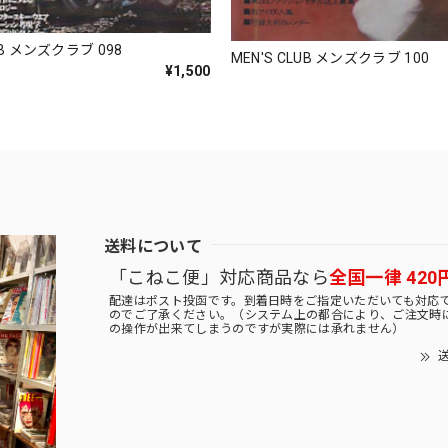
UB メンズクラブ 098
MEN'S CLUB メンズクラブ 100
¥1,500
送料について
「こねこ便」対応商品なら
全国一律 420
配達はポスト投函です。到着日時をご指定いただいても対応
のでご了承ください。（システム上の都合により、ご注文時
の操作が出来てしまうのですが実際には承れません）
送