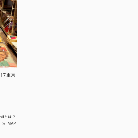
17 東京
nifとは？
MAP