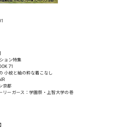
01
s】
ッション特集
OOK 71
の 小紋と紬の粋な着こなし
IR
ン京都
ーリーガース：学園祭・上智大学の巻
n】