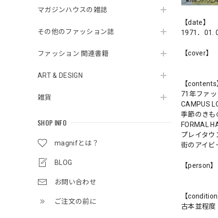
マガジンハウスの雑誌
【date】
その他のファッション誌
1971．01. 
【cover】
ファッション 関連書籍
ART & DESIGN
【content
71年ファ
雑貨
CAMPUS L
季節のきも
SHOP INFO
FORMAL HA
プレイタウ
magnifとは？
街のアイビ
BLOG
【person】
お問い合わせ
【conditio
ご注文の前に
古本並程度