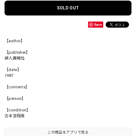
SOLD OUT
Save
【author】
【publisher】
婦人画報社
【date】
1987
【contents】
【person】
【condition】
古本並程度
この商品をアプリで見る