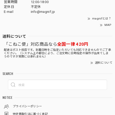
営業時間
12:00-18:00
定休日
不定休
E-mail
info@magnif.jp
magnifとは？
MAP
送料について
「こねこ便」対応商品なら
全国一律 420円
配達はポスト投函です。到着日時をご指定いただいても対応できませんのでご了承
ください。（システム上の都合により、ご注文時に日時指定の操作が出来てしま
うのですが実際には承れません）
送料について
SEARCH
NOTICE
プライバシーポリシー
特定商取引法に基づく表記