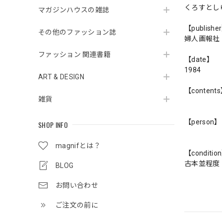
くろすとし
マガジンハウスの雑誌
【publishe
その他のファッション誌
婦人画報社
ファッション 関連書籍
【date】
1984
ART & DESIGN
【content
雑貨
【person】
SHOP INFO
magnifとは？
【conditio
古本並程度
BLOG
お問い合わせ
ご注文の前に