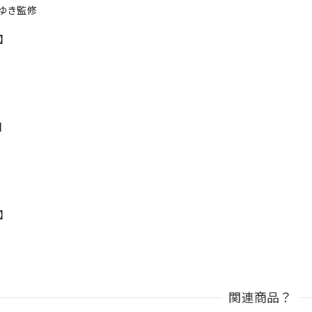
ゆき監修
r】
s】
n】
関連商品？