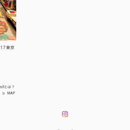
17 東京
nifとは？
MAP