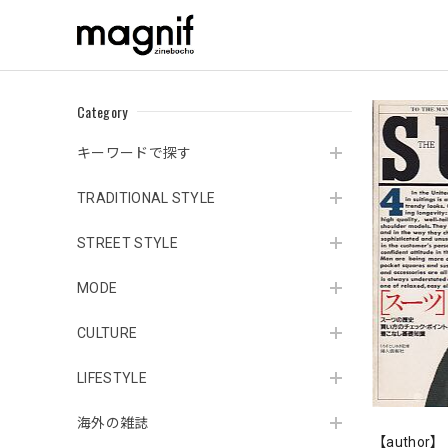
Category
キーワードで探す
TRADITIONAL STYLE
STREET STYLE
MODE
CULTURE
LIFESTYLE
海外の雑誌
【author】