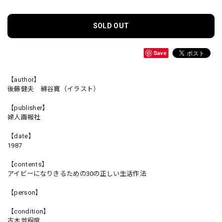
SOLD OUT
Save
【author】
後藤健夫 綿谷寛（イラスト）
【publisher】
婦人画報社
【date】
1987
【contents】
アイビーになりきるための30の正しい生活作法
【person】
【condition】
古本並程度