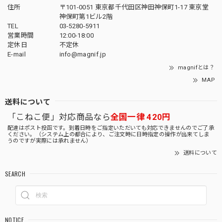
住所
〒101-0051 東京都千代田区神田神保町1-17 東京堂
神保町第1ビル2階
TEL
03-5280-5911
営業時間
12:00-18:00
定休日
不定休
E-mail
info@magnif.jp
magnifとは？
MAP
送料について
「こねこ便」対応商品なら
全国一律 420円
配達はポスト投函です。到着日時をご指定いただいても対応できませんのでご了承
ください。（システム上の都合により、ご注文時に日時指定の操作が出来てしま
うのですが実際には承れません）
送料について
SEARCH
NOTICE