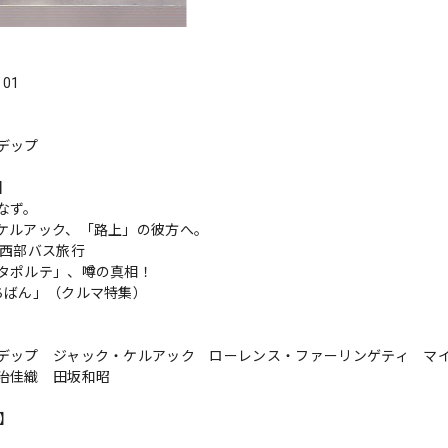
．01
デップ
s】
なず。
ケルアック、「路上」の彼方へ。
大西部バス旅行
タポルテ」、噂の真相！
ちばん」（クルマ特集）
デップ ジャック・ケルアック ローレンス・ファーリンゲティ マ
治佳織 田坂和昭
n】