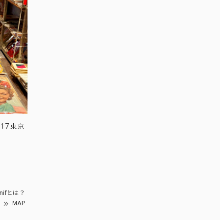
17 東京
nifとは？
MAP