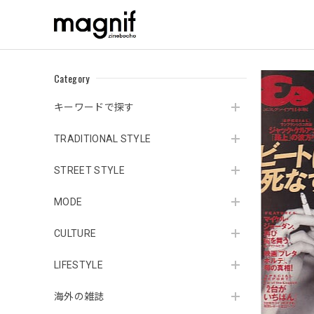
Category
キーワードで探す
TRADITIONAL STYLE
STREET STYLE
MODE
CULTURE
LIFESTYLE
海外の雑誌