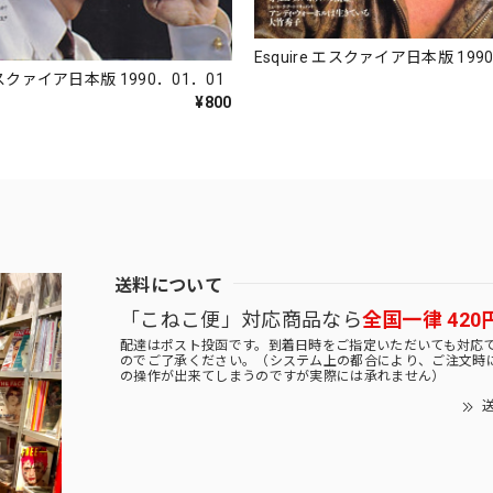
Esquire エスクァイア日本版 199
 エスクァイア日本版 1990．01．01
¥800
送料について
「こねこ便」対応商品なら
全国一律 420
配達はポスト投函です。到着日時をご指定いただいても対応
のでご了承ください。（システム上の都合により、ご注文時
の操作が出来てしまうのですが実際には承れません）
送