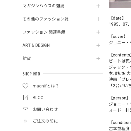
マガジンハウスの雑誌
【date】
その他のファッション誌
1995．07
ファッション 関連書籍
【cover】
ジョニー・
ART & DESIGN
【content
雑貨
ビートは死
ジャック・
SHOP INFO
本邦初訳 
映画「プレ
「2台がい
magnifとは？
BLOG
【person】
ジョニー・
お問い合わせ
ォード 村
ご注文の前に
【conditio
古本並程度