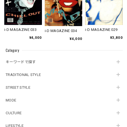
i-D MAGAZINE 033
i-D MAGAZINE 029
i-D MAGAZINE 034
¥4,000
¥3,800
¥4,000
Category
キーワードで探す
TRADITIONAL STYLE
STREET STYLE
MODE
CULTURE
LIFESTYLE