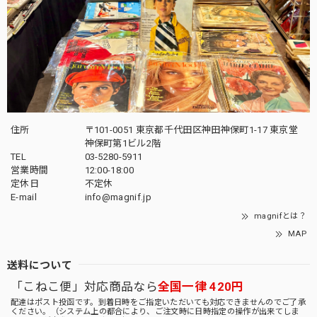
住所
〒101-0051 東京都千代田区神田神保町1-17 東京堂
神保町第1ビル2階
TEL
03-5280-5911
営業時間
12:00-18:00
定休日
不定休
E-mail
info@magnif.jp
magnifとは？
MAP
送料について
「こねこ便」対応商品なら
全国一律 420円
配達はポスト投函です。到着日時をご指定いただいても対応できませんのでご了承
ください。（システム上の都合により、ご注文時に日時指定の操作が出来てしま