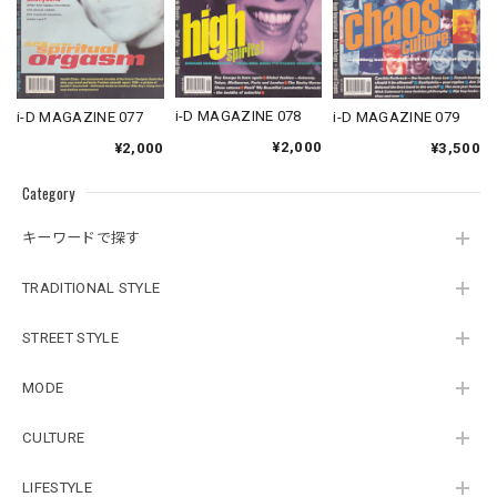
i-D MAGAZINE 078
i-D MAGAZINE 077
i-D MAGAZINE 079
¥2,000
¥2,000
¥3,500
Category
キーワードで探す
TRADITIONAL STYLE
STREET STYLE
MODE
CULTURE
LIFESTYLE