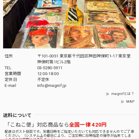
住所
〒101-0051 東京都千代田区神田神保町1-17 東京堂
神保町第1ビル2階
TEL
03-5280-5911
営業時間
12:00-18:00
定休日
不定休
E-mail
info@magnif.jp
magnifとは？
MAP
送料について
「こねこ便」対応商品なら
全国一律 420円
配達はポスト投函です。到着日時をご指定いただいても対応できませんのでご了承
ください。（システム上の都合により、ご注文時に日時指定の操作が出来てしま