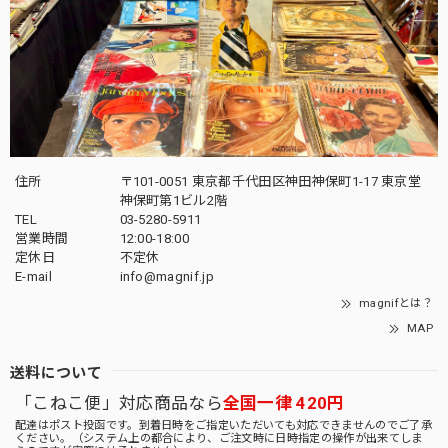
住所
〒101-0051 東京都千代田区神田神保町1-17 東京堂
神保町第1ビル2階
TEL
03-5280-5911
営業時間
12:00-18:00
定休日
不定休
E-mail
info@magnif.jp
magnifとは？
MAP
送料について
「こねこ便」対応商品なら
全国一律 420円
配達はポスト投函です。到着日時をご指定いただいても対応できませんのでご了承
ください。（システム上の都合により、ご注文時に日時指定の操作が出来てしま