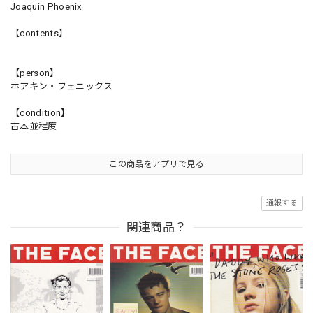
Joaquin Phoenix
【contents】
【person】
ホアキン・フェニックス
【condition】
古本並程度
この商品をアプリで見る
通報する
関連商品？