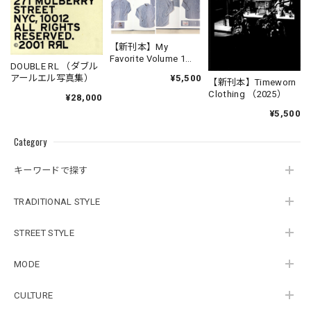
【新刊本】My
Favorite Volume 1
DOUBLE RL （ダブル
Chambray Work Shirt
¥5,500
アールエル写真集）
【新刊本】Timeworn
Clothing （2025）
¥28,000
¥5,500
Category
キーワードで探す
TRADITIONAL STYLE
STREET STYLE
MODE
CULTURE