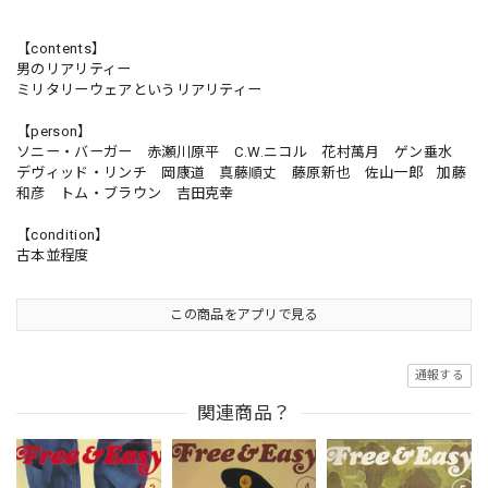
【contents】
男のリアリティー
ミリタリーウェアというリアリティー
【person】
ソニー・バーガー 赤瀬川原平 C.W.ニコル 花村萬月 ゲン垂水
デヴィッド・リンチ 岡康道 真藤順丈 藤原新也 佐山一郎 加藤
和彦 トム・ブラウン 吉田克幸
【condition】
古本並程度
この商品をアプリで見る
通報する
関連商品？