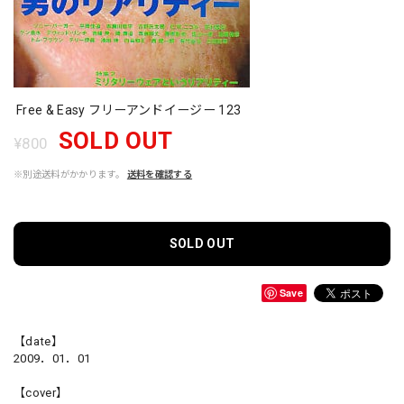
Free & Easy フリーアンドイージー 123
SOLD OUT
¥800
※別途送料がかかります。
送料を確認する
SOLD OUT
Save
【date】
2009．01．01
【cover】